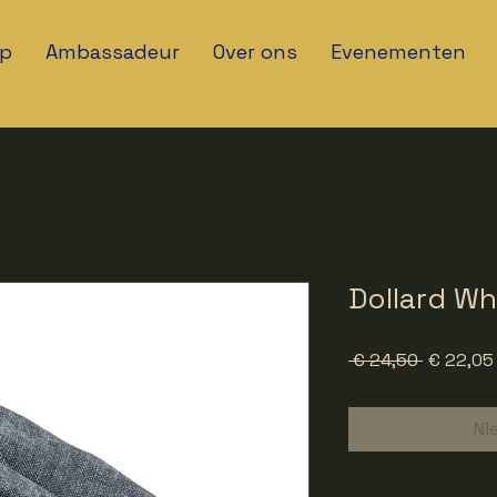
p
Ambassadeur
Over ons
Evenementen
Dollard Wh
Normale
 € 24,50 
€ 22,05
prijs
Ni