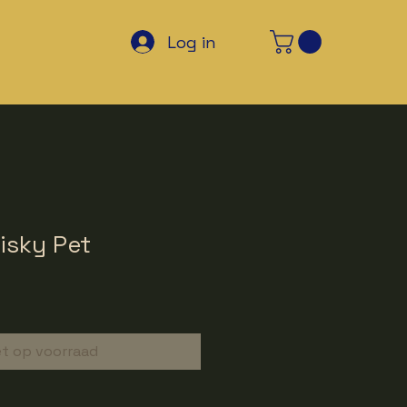
Log in
isky Pet
Verkoopprijs
et op voorraad