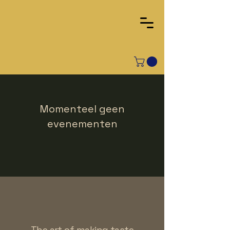
Momenteel geen
evenementen
The art of making taste